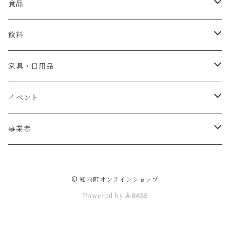
食品
肉
飲料
米・パン
日本酒
家具・日用品
魚介類
ウイスキー
ベビーチェア
イベント
牡蠣
お菓子
テーブル
宿泊券
事業者
ウニ
加工食品
椅子
杉本農園
© 知内町オンラインショップ
調味料
リース
ジョウヤマイチ佐藤
Powered by
野菜
薪
斎藤製作所