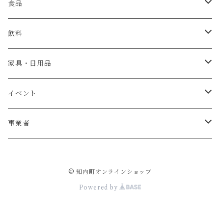
食品
肉
飲料
米・パン
日本酒
家具・日用品
魚介類
ウイスキー
ベビーチェア
イベント
牡蠣
お菓子
テーブル
宿泊券
事業者
ウニ
加工食品
椅子
杉本農園
© 知内町オンラインショップ
調味料
リース
ジョウヤマイチ佐藤
Powered by
野菜
薪
斎藤製作所