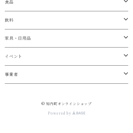
食品
肉
飲料
米・パン
日本酒
家具・日用品
魚介類
ウイスキー
ベビーチェア
イベント
牡蠣
お菓子
テーブル
宿泊券
事業者
ウニ
加工食品
椅子
杉本農園
© 知内町オンラインショップ
調味料
リース
ジョウヤマイチ佐藤
Powered by
野菜
薪
斎藤製作所