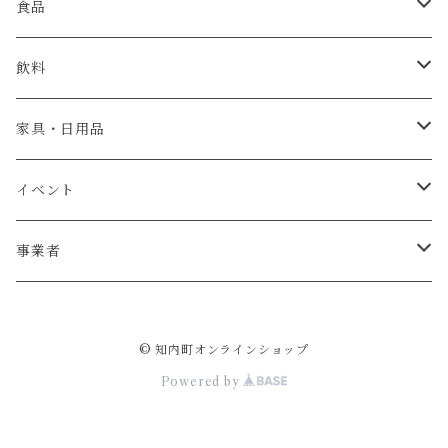
食品
肉
飲料
米・パン
日本酒
家具・日用品
魚介類
ウイスキー
ベビーチェア
イベント
牡蠣
お菓子
テーブル
宿泊券
事業者
ウニ
加工食品
椅子
杉本農園
© 知内町オンラインショップ
調味料
リース
ジョウヤマイチ佐藤
Powered by
野菜
薪
斎藤製作所