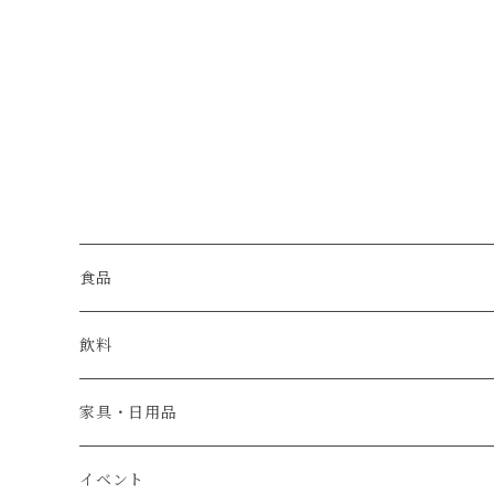
食品
肉
飲料
米・パン
日本酒
家具・日用品
魚介類
ウイスキー
ベビーチェア
イベント