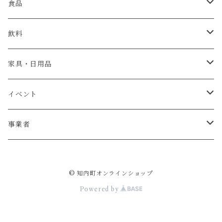
食品
肉
飲料
米・パン
日本酒
家具・日用品
魚介類
ウイスキー
ベビーチェア
イベント
牡蠣
お菓子
テーブル
宿泊券
事業者
ウニ
加工食品
椅子
杉本農園
© 知内町オンラインショップ
調味料
リース
ジョウヤマイチ佐藤
Powered by
野菜
薪
斎藤製作所