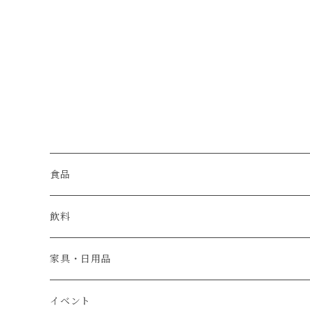
食品
肉
飲料
米・パン
日本酒
家具・日用品
魚介類
ウイスキー
ベビーチェア
イベント