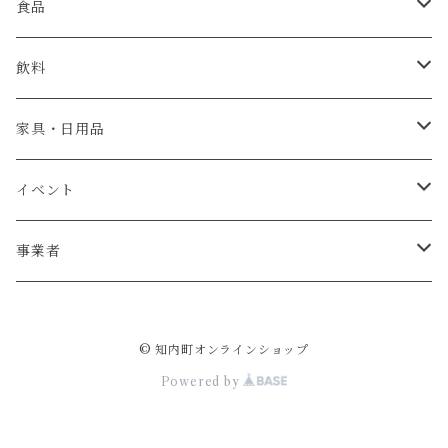
食品
肉
飲料
米・パン
日本酒
家具・日用品
魚介類
ウイスキー
ベビーチェア
イベント
牡蠣
お菓子
テーブル
宿泊券
事業者
ウニ
加工食品
椅子
杉本農園
© 知内町オンラインショップ
調味料
リース
ジョウヤマイチ佐藤
Powered by
野菜
薪
斎藤製作所